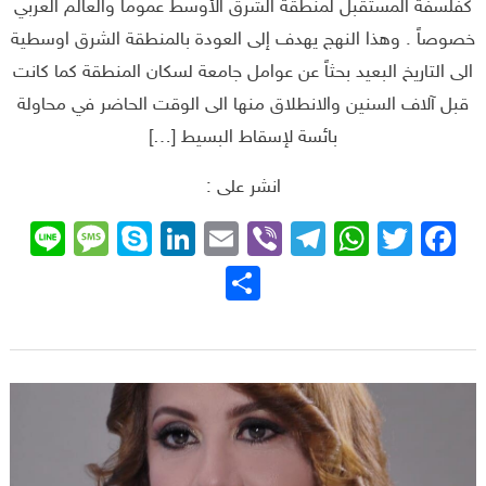
كفلسفة المستقبل لمنطقة الشرق الأوسط عموماً والعالم العربي
خصوصاً . وهذا النهج يهدف إلى العودة بالمنطقة الشرق اوسطية
الى التاريخ البعيد بحثاً عن عوامل جامعة لسكان المنطقة كما كانت
قبل آلاف السنين والانطلاق منها الى الوقت الحاضر في محاولة
بائسة لإسقاط البسيط […]
انشر على :
sage
ne
Skype
LinkedIn
Email
Telegram
Viber
WhatsApp
Facebook
Twitter
نشر