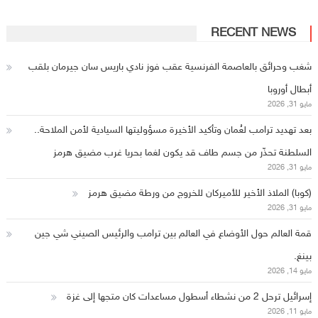
RECENT NEWS
شغب وحرائق بالعاصمة الفرنسية عقب فوز نادي باريس سان جيرمان بلقب
أبطال أوروبا
مايو 31, 2026
بعد تهديد ترامب لعُمان وتأكيد الأخيرة مسؤوليتها السيادية لأمن الملاحة..
السلطنة تحذّر من جسم طاف قد يكون لغما بحريا غرب مضيق هرمز
مايو 31, 2026
(كوبا) الملاذ الأخير للأميركان للخروج من ورطة مضيق هرمز
مايو 31, 2026
قمة العالم حول الأوضاع في العالم بين ترامب والرئيس الصيني شي جين
بينغ.
مايو 14, 2026
إسرائيل ترحل 2 من نشطاء أسطول مساعدات كان متجها إلى غزة
مايو 11, 2026