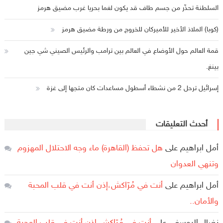
السلطنة تحذّر من جسم طاف قد يكون لغما بحريا غرب مضيق هرمز
(كوبا) الملاذ الأخير للأميركان للخروج من ورطة مضيق هرمز
قمة العالم حول الأوضاع في العالم بين ترامب والرئيس الصيني شي جين
بينغ.
إسرائيل ترحل 2 من نشطاء أسطول مساعدات كان متجها إلى غزة
أحدث التعليقات
أمل ابراهيم
على
هل تحفظ (القاهرة) ماء وجه الاحتلال المهزوم
وتنهي العدوان
أمل ابراهيم
على
أنت في مُرّاكش،إذن أنت في قلب المحبة
والأمان..