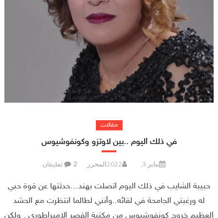
مقالات
في ذلك اليوم ..بين لاوتزو وكونفوشيوس
يناير 3, 2022
المحرر
2 تعليقان
حبيبة الشايب في ذلك اليوم اتصلت بهند…حدثتها عن قوة حبي
له ورغبتي الجامحة في لقائه..وأنني لطالما انتظرت مع الحشد
العظيم خروج كونفوشيوس من مكتبة القصر الامبراطوري . ولكن