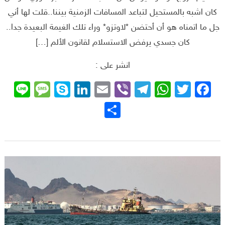
كان اشبه بالمستحيل لتباعد المسافات الزمنية بيننا..قلت لها أني
جل ما اتمناه هو أن أحتضن *لاوتزو* وراء تلك الغيمة البعيدة جدا..
كان جسدي يرفض الاستسلام لقانون الألم […]
انشر على :
sage
ne
Skype
LinkedIn
Email
Telegram
Viber
WhatsApp
Facebook
Twitter
نشر