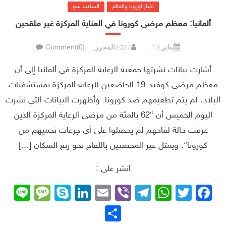
اخبار اوروبا والعالم
السلايد شو
ألمانيا: معظم مرضى كورونا في العناية المركزة غير ملقحين
يناير 13, 2022
المحرر
Comment(0)
أشارت بيانات نشرتها جمعية الرعاية المركزة في ألمانيا إلى أن
معظم مرضى كوفيد-19 الخاضعين للرعاية المركزة بمستشفيات
البلاد، لم يتم تطعيمهم ضد كورونا. وأظهرت البيانات التي نشرت
اليوم الخميس أن “62 بالمئة من مرضى الرعاية المركزة الذين
عرفت حالة لقاحهم لم يحصلوا على أي جرعات تحميهم من
كورونا”. ويمثل غير المحصنين باللقاح نحو ربع السكان […]
انشر على :
sage
ne
Skype
LinkedIn
Email
Telegram
Viber
WhatsApp
Facebook
Twitter
نشر