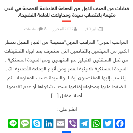
قيادات من الصف الاول من الجماعة القاديانية الاحمدية في لندن
متهمة باغتصاب سيدة ومحاولات للملمة الفضيحة.
يناير 10, 2022
المحرر
8 تعليقات
المراقب العربي* المراقب العربي*فضيحة من العيار الثقيل تنتظر
الكثير من المهتمين بالتفاصيل التي ستعرف بعد اجراء التحقيقات
من قبل المحققين الانجليز مع المتهمين ومع السيدة المشتكية .
السيدة المشتكية ثلاثينية العمر ومن أتباع الجماعة الأحمدية التي
ينتسب إليها المغتصبون أيضا. والسيدة حسب المعلومات تم
الضغط عليها ومحاولة إقناعها بسحب شكواها أو عدم تقديمها
أصلا مقابل […]
انشر على :
sage
ne
Skype
LinkedIn
Email
Telegram
Viber
WhatsApp
Facebook
Twitter