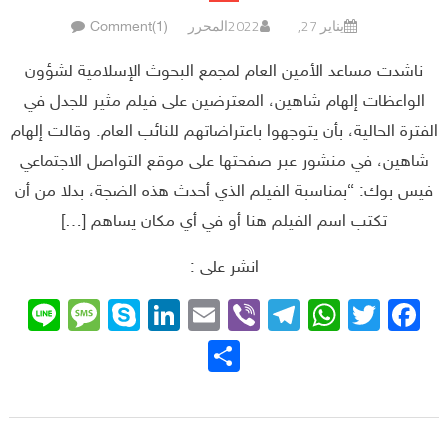
يناير 27, 2022
المحرر
Comment(1)
ناشدت مساعد الأمين العام لمجمع البحوث الإسلامية لشؤون
الواعظات إلهام شاهين، المعترضين على فيلم مثير للجدل في
الفترة الحالية، بأن يتوجهوا باعتراضاتهم للنائب العام. وقالت إلهام
شاهين، في منشور عبر صفحتها على موقع التواصل الاجتماعي
فيس بوك: “بمناسبة الفيلم الذي أحدث هذه الضجة، بدلا من أن
تكتب اسم الفيلم هنا أو في أي مكان يساهم […]
انشر على :
sage
ne
Skype
LinkedIn
Email
Telegram
Viber
WhatsApp
Facebook
Twitter
نشر