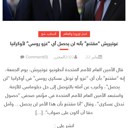
اخبار اوروبا والعالم
السلايد شو
غوتيريش “مقتنع” بأنه لن يحصل أي “غزو روسي” لأوكرانيا
يناير 22, 2022
المحرر
Comment(0)
قال الأمين العام للأمم المتحدة أنطونيو غوتيريش، يوم الجمعة،
إنه “مقتنع” بأن أي “غزو أو توغل عسكري روسي” في أوكرانيا “لن
يحصل”، وأعرب عن أمله بالتوصل إلى حل دبلوماسي للأزمة.
واستبعد الأمين العام للأمم المتحدة في مؤتمر صحفي “حصول
تدخل عسكري”، وقال “أنا مقتنع بأن هذا الأمر لن يحصل… وآمل
حقا أن أكون على صواب”. […]
انشر على :