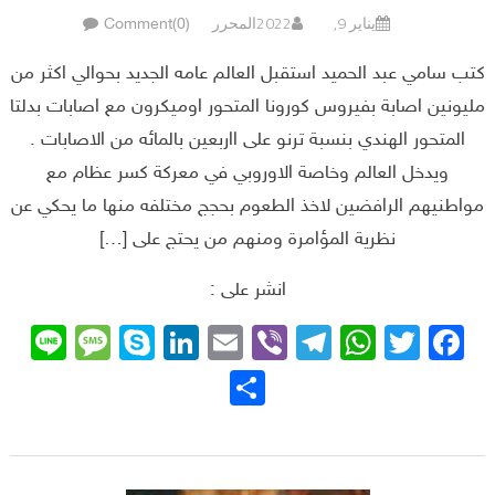
يناير 9, 2022
المحرر
Comment(0)
كتب سامي عبد الحميد استقبل العالم عامه الجديد بحوالي اكثر من
مليونين اصابة بفيروس كورونا المتحور اوميكرون مع اصابات بدلتا
المتحور الهندي بنسبة ترنو على ااربعين بالمائه من الاصابات .
ويدخل العالم وخاصة الاوروبي في معركة كسر عظام مع
مواطنيهم الرافضين لاخذ الطعوم بحجج مختلفه منها ما يحكي عن
نظرية المؤامرة ومنهم من يحتج على […]
انشر على :
sage
ne
Skype
LinkedIn
Email
Telegram
Viber
WhatsApp
Facebook
Twitter
نشر