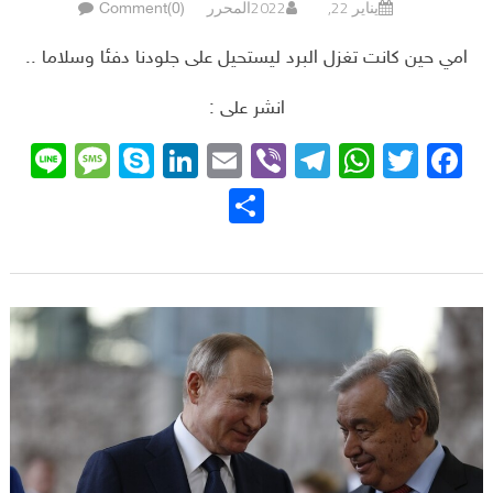
يناير 22, 2022
المحرر
Comment(0)
امي حين كانت تغزل البرد ليستحيل على جلودنا دفئا وسلاما ..
انشر على :
sage
ne
Skype
LinkedIn
Email
Telegram
Viber
WhatsApp
Facebook
Twitter
نشر