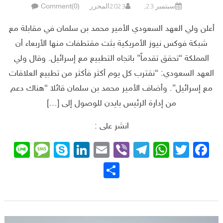
سبتمبر 23, 2023
المحرر
Comment(0)
أعلن ولي العهد السعودي الأمير محمد بن سلمان في مقابلة مع
شبكة فوكس نيوز الأمريكية بثت مقتطفات منها الأربعاء أن
المملكة “تحقق تقدماً” باتجاه التطبيع مع إسرائيل. وقال ولي
العهد السعودي: “نقترب كل يوم أكثر فأكثر من تطبيع العلاقات
مع إسرائيل”. وأضاف الأمير محمد بن سلمان قائلا “هناك دعم
من إدارة الرئيس بايدن للوصول إلى […]
انشر على :
sage
ne
Skype
LinkedIn
Email
Telegram
Viber
WhatsApp
Facebook
Twitter
نشر