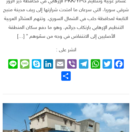
عشائر عربية وتنظيم PKK/YPG الإرهابي في محافظة دير الزور
شرقي سوريا، التي سرعان ما امتدت شرارتها إلى ريف مدينة منبج
التابعة لمحافظة حلب في الشمال السوري. وتتهم العشائر العربية
التنظيم الإرهابي بارتكاب جرائم، وهو ما دفع سكان المنطقة
الأصليين إلى الانتفاض في وجه من سمّوهم ” […]
انشر على :
sage
ne
Skype
LinkedIn
Email
Telegram
Viber
WhatsApp
Facebook
Twitter
نشر