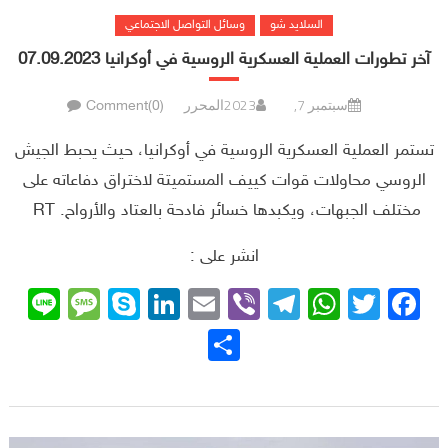
السلايد شو
وسائل التواصل الاجتماعي
آخر تطورات العملية العسكرية الروسية في أوكرانيا 07.09.2023
سبتمبر 7, 2023
المحرر
Comment(0)
تستمر العملية العسكرية الروسية في أوكرانيا، حيث يحبط الجيش
الروسي محاولات قوات كييف المستميتة لاختراق دفاعاته على
مختلف الجبهات، ويكبدها خسائر فادحة بالعتاد والأرواح. RT
انشر على :
sage
ne
Skype
LinkedIn
Email
Telegram
Viber
WhatsApp
Facebook
Twitter
نشر