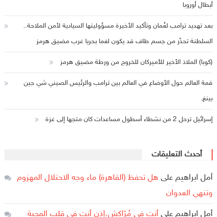
أبطال أوروبا
بعد تهديد ترامب لعُمان وتأكيد الأخيرة مسؤوليتها السيادية لأمن الملاحة..
السلطنة تحذّر من جسم طاف قد يكون لغما بحريا غرب مضيق هرمز
(كوبا) الملاذ الأخير للأميركان للخروج من ورطة مضيق هرمز
قمة العالم حول الأوضاع في العالم بين ترامب والرئيس الصيني شي جين
بينغ.
إسرائيل ترحل 2 من نشطاء أسطول مساعدات كان متجها إلى غزة
أحدث التعليقات
أمل ابراهيم
على
هل تحفظ (القاهرة) ماء وجه الاحتلال المهزوم
وتنهي العدوان
أمل ابراهيم
على
أنت في مُرّاكش،إذن أنت في قلب المحبة