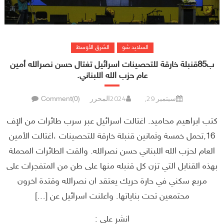
السلايد شو
الشرق الأوسط
ب85قنبلة خارقة للتحصينات اسرائيل تغتال حسن نصرالله أمين
عام حزب الله اللبناني.
سبتمبر 29, 2024
المحرر
Comment(0)
كتب ابراهيم محاميد. اغتالت اسرائيل عبر سرب طائرات من الإف
16,تحمل خمسة وثمانين قنبلة خارقة للتحصينات ،اغتالت الأمين
العام لحزب الله اللبناني حسن نصرالله. والقت الطائرات المحملة
بهذه القنابل التي تزن كل قنبله منها على طن من المتفجرات على
مربع سكني في حارة حريك يعتقد ان نصرالله وقتدة اخرون
محتمعين تحت بناياتها. واعلنت اسرائيل عن […]
انشر على :