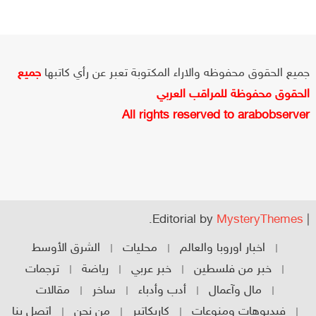
جميع الحقوق محفوظه والاراء المكتوبة تعبر عن رأي كاتبها
جميع
الحقوق محفوظة للمراقب العربي
All rights reserved to arabobserver
.
Editorial by
MysteryThemes
|
اخبار اوروبا والعالم
محليات
الشرق الأوسط
خبر من فلسطين
خبر عربي
رياضة
ترجمات
مال وآعمال
أدب وأدباء
ساخر
مقالات
فيديوهات ومنوعات
كاريكاتير
من نحن
اتصل بنا