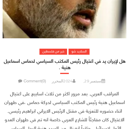
السلايد شو
خبر من فلسطين
هل لإيران يد في اغتيال رئيس المكتب السياسي لحماس اسماعيل
هنية .
سبتمبر 29, 2024
المحرر
Comment(0)
المراقب العربي. بعد مرور اكثر من ثلاث اسابيع على اغتيال
اسماعيل هنية رئيس المكتب السياسي لحركة حماس ،في طهران
اثناء حضوره للتعزية في مقتل الرئيس الايراني ابراهيم رئيسي.
الاغتيال كان مفاجئاً للشارع العربي خاصة انه تم في طهران العدو
الأول لاسرائيل ،وثانياً انه نال من السيد هنية الرجل السياسي