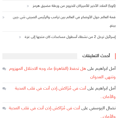
(كوبا) الملاذ الأخير للأميركان للخروج من ورطة مضيق هرمز
قمة العالم حول الأوضاع في العالم بين ترامب والرئيس الصيني شي جين
بينغ.
إسرائيل ترحل 2 من نشطاء أسطول مساعدات كان متجها إلى غزة
أحدث التعليقات
أمل ابراهيم
على
هل تحفظ (القاهرة) ماء وجه الاحتلال المهزوم
وتنهي العدوان
أمل ابراهيم
على
أنت في مُرّاكش،إذن أنت في قلب المحبة
والأمان..
نضال اليوسفي
على
أنت في مُرّاكش،إذن أنت في قلب المحبة
والأمان..