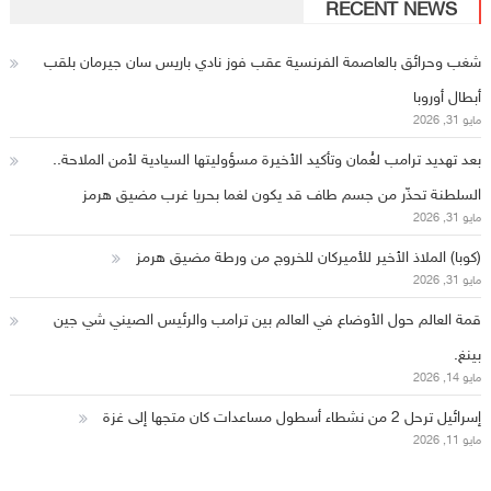
RECENT NEWS
شغب وحرائق بالعاصمة الفرنسية عقب فوز نادي باريس سان جيرمان بلقب
أبطال أوروبا
مايو 31, 2026
بعد تهديد ترامب لعُمان وتأكيد الأخيرة مسؤوليتها السيادية لأمن الملاحة..
السلطنة تحذّر من جسم طاف قد يكون لغما بحريا غرب مضيق هرمز
مايو 31, 2026
(كوبا) الملاذ الأخير للأميركان للخروج من ورطة مضيق هرمز
مايو 31, 2026
قمة العالم حول الأوضاع في العالم بين ترامب والرئيس الصيني شي جين
بينغ.
مايو 14, 2026
إسرائيل ترحل 2 من نشطاء أسطول مساعدات كان متجها إلى غزة
مايو 11, 2026