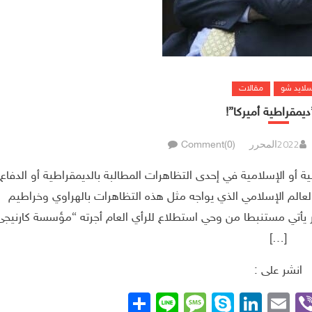
سلايد شو
مقالات
”ديمقراطية أميركا”!
المحرر
Comment(0)
 أو الإسلامية في إحدى التظاهرات المطالبة بالديمقراطية أو الدفاع
الم الإسلامي الذي يواجه مثل هذه التظاهرات بالهراوي وخراطيم
عار يأتي مستنبطا من وحي استطلاع للرأي العام أجرته “مؤسسة كارنيجى
[…]
انشر على :
Whats
Viber
Telegra
Email
LinkedIn
Skype
Line
نشر
Message