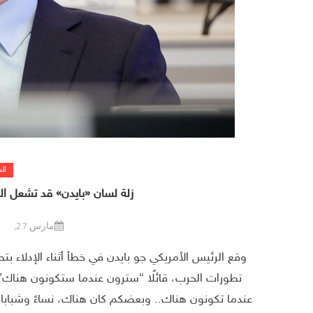
ال
زلة لسان «بايدن» قد تشعل ال
مارس 27, 2022
وقع الرئيس الأمريكي جو بايدن في خطأ أثناء الإدلاء ب
تطورات الحرب، قائلًا “سترون عندما ستكونون هناك”. و
عندما تكونون هناك.. وبعضكم كان هناك، نساءً وشبابا 