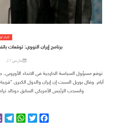
اخبار او
برنامج إيران النووي: توقعات با
مارس 27, 2022
توقع مسؤول السياسة الخارجية في الاتحاد الأوروبي، 
وانسحب الرئيس الأمريكي السابق دونالد ترامب من هذا الاتفا
m
App
Facebook
Twitter