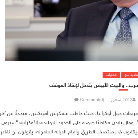
سلايد شو
محليات
حرب.. والبيت الأبيض يتدخل لإنقاذ الموقف
المحرر
Comment(0)
تصريحات حول أوكرانيا، حيث خاطب عسكريين أمريكيين، متحدثًا عن آخر
قال بايدن مخاطبًا جنوده على الحدود البولندية الأوكرانية “سترون
يقفون في منتصف الطريق وأمام الدبابة الملعونة، يقولون لن نغادر”