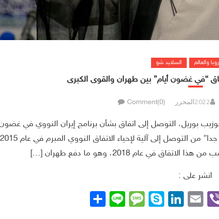
روبا والعالم
السلايد شو
تفاق “في غضون أيام” بين طهران والقوى الكبرى
المحرر
Comment(0)
جوزيب بوريل، التوصل إلى اتفاق بشأن برنامج إيران النووي في غضون
ق في عام 2018، وهو ما دفع طهران […]
انشر على :
Whats
Viber
Telegra
Email
LinkedIn
Skype
Line
نشر
Message