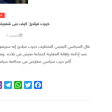
ال
خيرت فيلدرز: كيف بنى شعبيته 
سبتمبر 6, 2020
قال السياسي اليميني المتطرف خيرت فيلدرز إنه سيرفع ق
ضد إدانته بإهانة المغاربة كجماعة تعيش في بلاده. وق
أكبر حزب سياسي معارض في محاكمة سياسية 
m
App
Facebook
Twitter