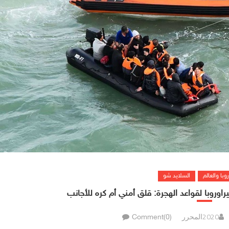
روبا والعالم
السلايد شو
راوروبا لقواعد الهجرة: قلق أمني أم كره للأجانب
المحرر
Comment(0)