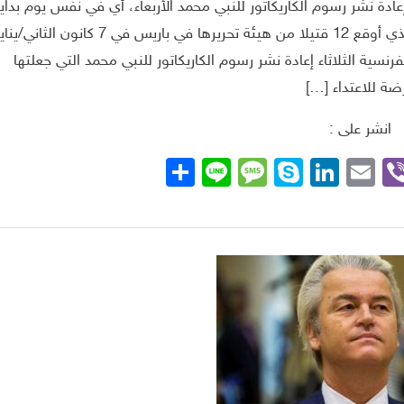
عادة نشر رسوم الكاريكاتور للنبي محمد الأربعاء، أي في نفس يوم بداي
محاكمة شركاء الجهاديين الذين نفذوا الاعتداء الإرهابي الذي أوقع 12 قتيلا من هيئة تحريرها في باريس في 7 كانون الثاني
لفرنسية الثلاثاء إعادة نشر رسوم الكاريكاتور للنبي محمد التي جعلتها
ضة للاعتداء […]
انشر على :
Whats
Viber
Telegra
Email
LinkedIn
Skype
Line
نشر
Message