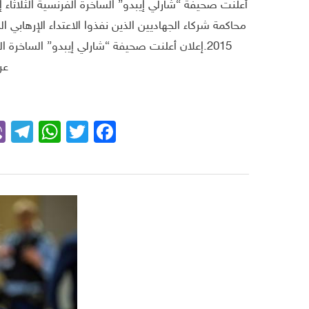
أعلنت صحيفة “شارلي إيبدو” الساخرة الفرنسية الثلاثاء إ
2015.إعلان أعلنت صحيفة “شارلي إيبدو” الساخرة ا
عر
m
App
Facebook
Twitter