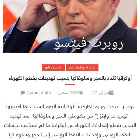
اخبار اوروبا والعالم
السلايد شو
أوكرانيا تندد بالمجر وسلوفاكيا بسبب تهديدات بقطع الكهرباء
فبراير 22, 2026
المحرر
Comment(0)
رويترز.. نددت وزارة الخارجية الأوكرانية اليوم السبت بما اعتبرتها
“تهديدات وابتزاز” من حكومتي المجر وسلوفاكيا، بعد تهديد
البلدين بقطع إمدادات الكهرباء عن أوكرانيا ما لم تستأنف تدفقات
النفط الروسي.وإمدادات النفط الروسي إلى المجر وسلوفاكيا