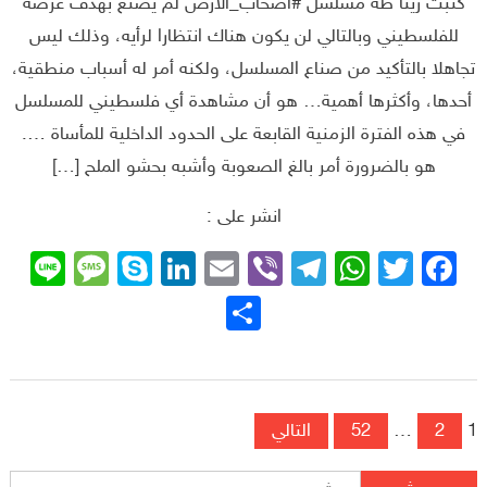
كتبت ريتا طه مسلسل #أصحاب_الأرض لم يصنع بهدف عرضه
للفلسطيني وبالتالي لن يكون هناك انتظارا لرأيه، وذلك ليس
تجاهلا بالتأكيد من صناع المسلسل، ولكنه أمر له أسباب منطقية،
أحدها، وأكثرها أهمية… هو أن مشاهدة أي فلسطيني للمسلسل
في هذه الفترة الزمنية القابعة على الحدود الداخلية للمأساة ….
هو بالضرورة أمر بالغ الصعوبة وأشبه بحشو الملح […]
انشر على :
sage
ne
Skype
LinkedIn
Email
Telegram
Viber
WhatsApp
Facebook
Twitter
نشر
تصفّح المقالات
1
2
…
52
التالي
البحث عن: