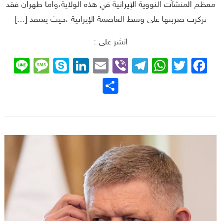
معظم المنشآت النووية الإيرانية في هذه الولاية،واما طهران فقد
تركزت ضربتها على وسط العاصمة الإيرانية ،حيث يعتقد […]
انشر على :
sage
ne
Skype
LinkedIn
Email
Telegram
Viber
WhatsApp
Facebook
Twitter
نشر