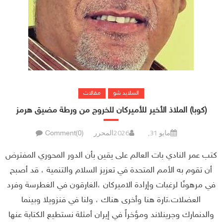
السلايد شو
مقالات
(كوبا) الملاذ الأخير للأميركان للخروج من ورطة مضيق هرمز
مايو 31, 2026
المحرر
Comment(0)
كتب عمر النادي بات العالم على يقين بأن الدور المحوري المفترض
أن تقوم به الأمم المتحدة في تعزيز السلام والتنمية ، قد أصبح
في مرهونًا لرغبات وإرادة الاميركان ،الغارقون في الغطرسة وفرد
العضلات،تارة هنا وأخرى هناك ، ولنا في فنزويلا وبينما
والدنمارك وجرينلاند ومؤخراً في إيران أمثلة نستطيع الكتابة عنها