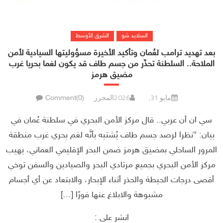
السلايد شو
الشرق الأوسط
بعد تهديد ترامب لعُمان وتأكيد الأخيرة مسؤوليتها السيادية لأمن
الملاحة.. السلطنة تحذّر من جسم طاف قد يكون لغما بحريا غرب
مضيق هرمز
مايو 31, 2026
المحرر
Comment(0)
سي ان أن عربي.. قال مركز الأمن البحري في سلطنة عُمان في
بيان: “نظرا لرصد جسم طاف يُشتبه بأنَّه لغم بحري غرب منطقة
المرور الساحلي بمضيق هرمز ضمن البحر الإقليمي العماني، يهيب
مركز الأمن البحري بجميع مرتادي البحر والصيادين والسفن توخي
أقصى درجات الحيطة والحذر أثناء الإبحار، والابتعاد عن أي أجسام
مشبوهة والابلاغ عنها فورًا […]
انشر على :