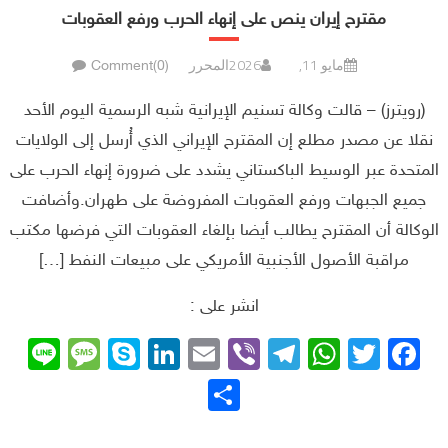
مقترح إيران ينص على إنهاء الحرب ورفع العقوبات
مايو 11, 2026
المحرر
Comment(0)
(رويترز) – قالت وكالة تسنيم الإيرانية شبه الرسمية اليوم الأحد
‌نقلا عن مصدر مطلع إن المقترح الإيراني الذي أُرسل إلى الولايات
المتحدة عبر الوسيط الباكستاني يشدد ⁠على ضرورة إنهاء الحرب على
جميع الجبهات ورفع العقوبات المفروضة على طهران.وأضافت
الوكالة أن المقترح يطالب أيضا بإلغاء العقوبات التي فرضها مكتب
مراقبة الأصول الأجنبية الأمريكي على ‌مبيعات ⁠النفط […]
انشر على :
sage
ne
Skype
LinkedIn
Email
Telegram
Viber
WhatsApp
Facebook
Twitter
نشر