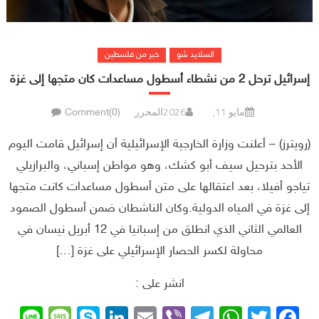
السلايد شو
خبر من فلسطين
إسرائيل ترحل 2 من نشطاء أسطول مساعدات كان متجها إلى غزة
مايو 11, 2026
المحرر
Comment(0)
(رويترز) – أعلنت وزارة الخارجية الإسرائيلية أن إسرائيل قامت اليوم
الأحد بترحيل سيف أبو كشك، وهو مواطن إسباني، والبرازيلي
‌تياجو أفيلا، بعد اعتقالها على متن أسطول مساعدات كانت متجها
إلى غزة في المياه الدولية.وكان الناشطان ضمن أسطول الصمود
العالمي الثاني الذي انطلق من إسبانيا في 12 أبريل نيسان ⁠في
محاولة لكسر الحصار الإسرائيلي على غزة […]
انشر على :
sage
ne
Skype
LinkedIn
Email
Telegram
Viber
WhatsApp
Facebook
Twitter