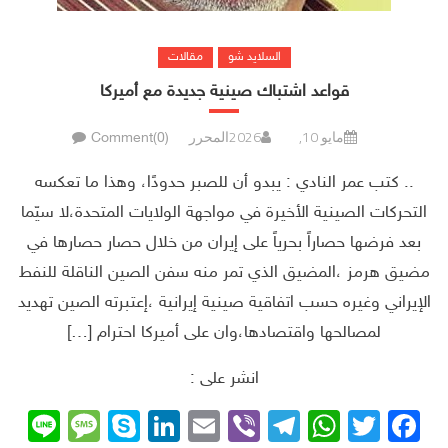
السلايد شو
مقالات
قواعد اشتباك صينية جديدة مع أميركا
مايو 10, 2026
المحرر
Comment(0)
.. كتب عمر النادي : يبدو أن للصبر حدودًا، وهذا ما تعكسه
التحركات الصينية الأخيرة في مواجهة الولايات المتحدة،لا سيّما
بعد فرضها حصاراً بحرياً على إيران من خلال حصار حصارها في
مضيق هرمز ،المضيق الذي تمر منه سفن الصين الناقلة للنفط
الإيراني وغيره حسب اتفاقية صينية إيرانية ،إعتبرته الصين تهديد
لمصالحها واقتصادها،وان على أميركا احترام […]
انشر على :
sage
ne
Skype
LinkedIn
Email
Telegram
Viber
WhatsApp
Facebook
Twitter