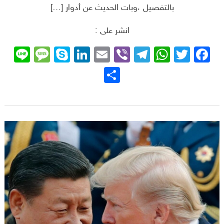
بالتفصيل ،وبات الحديث عن أدوار […]
انشر على :
sage
ne
Skype
LinkedIn
Email
Telegram
Viber
WhatsApp
Facebook
Twitter
نشر