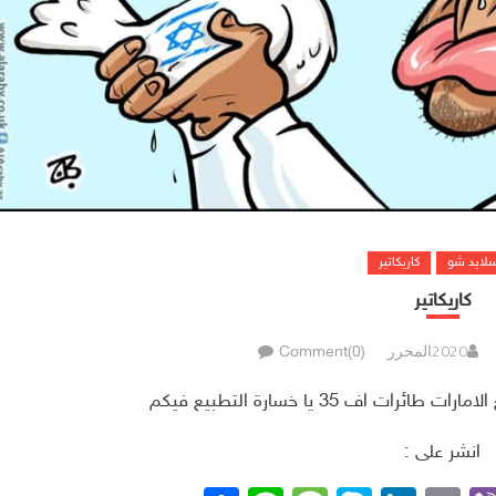
سلايد شو
كاريكاتير
كاريكاتير
المحرر
Comment(0)
ت اف 35 يا خسارة التطبيع فيكم
انشر على :