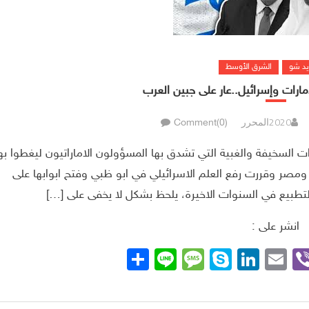
يد شو
الشرق الأوسط
إمارات وإسرائيل..عار على جبين العرب
المحرر
Comment(0)
رات السخيفة والغبية التي تشدق بها المسؤولون الاماراتيون ليغطوا به
ومصر وقررت رفع العلم الاسرائيلي في ابو ظبي وفتح ابوابها على
التطبيع في السنوات الاخيرة، يلحظ بشكل لا يخفى على […]
انشر على :
Whats
Viber
Telegra
Email
LinkedIn
Skype
Line
نشر
Message