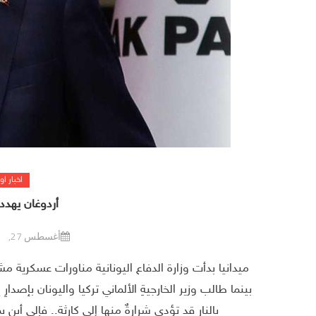
اخبار او
أردوغان يهدد
أغسطس 27, 2020
ميدانيا بدأت وزارة الدفاع اليونانية مناورات عسكرية م
بينما طالب وزير الخارجيةِ الألماني تركيا واليونان بإصدارِ 
بالنار قد تؤدى شرارةٌ منها إلى كارثة.. فإلى