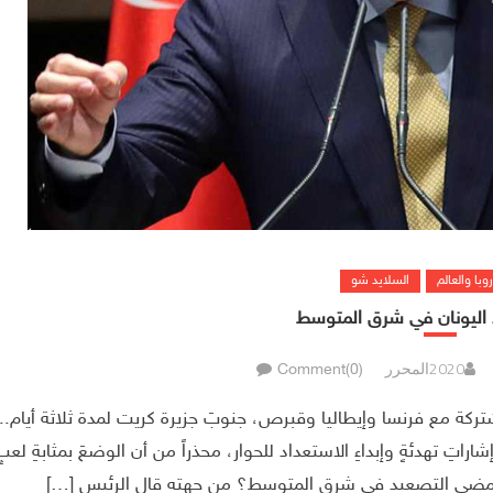
روبا والعالم
السلايد شو
 اليونان في شرق المتوسط
المحرر
Comment(0)
شتركة مع فرنسا وإيطاليا وقبرص، جنوبَ جزيرة كريت لمدة ثلاثة أيام..
إشاراتِ تهدئةٍ وإبداءِ الاستعداد للحوار، محذراً من أن الوضعَ بمثابةِ لعبٍ
 أين يمضى التصعيد في شرق المتوسط؟ من جهته قال الرئيس […]