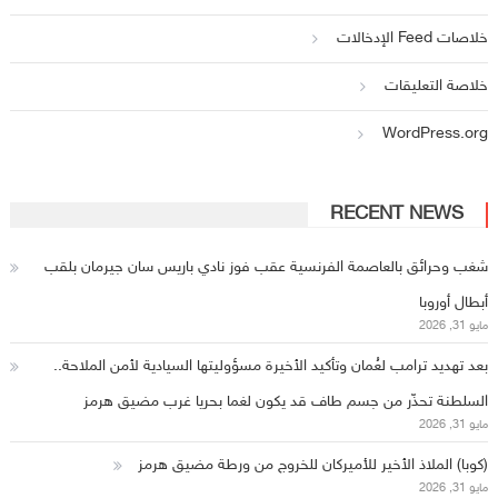
خلاصات Feed الإدخالات
خلاصة التعليقات
WordPress.org
RECENT NEWS
شغب وحرائق بالعاصمة الفرنسية عقب فوز نادي باريس سان جيرمان بلقب
أبطال أوروبا
مايو 31, 2026
بعد تهديد ترامب لعُمان وتأكيد الأخيرة مسؤوليتها السيادية لأمن الملاحة..
السلطنة تحذّر من جسم طاف قد يكون لغما بحريا غرب مضيق هرمز
مايو 31, 2026
(كوبا) الملاذ الأخير للأميركان للخروج من ورطة مضيق هرمز
مايو 31, 2026