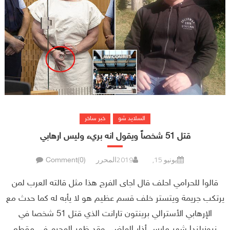
السلايد شو
خبر ساخر
قتل 51 شخصاً ويقول انه بريء وليس ارهابي
يونيو 15, 2019
المحرر
Comment(0)
قالوا للحرامي احلف قال اجاى الفرج هذا مثل قالته العرب لمن
يرتكب جريمة ويتستر خلف قسم عظيم هو لا يأبه له كما حدث مع
الإرهابي الأسترالي برينتون تارانت الذي قتل 51 شخصا في
نيوزيلندا شهر مارس أذار الماضي وقد ظهر المجرم في مقطع