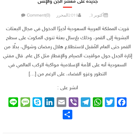
جديدة على معشر الجن والإنس
أكتوبر 3, 2019
المحرر
Comment(0)
قررت المملكة العربية السعودية أخيرًا الدخول في مجال البعثات
البشرية إلى القمر، وذلك بإرسال بعثة تنوي المكوث على سطح
القمر حتى العام المُقبل لاستطلاع هلال رمضان وشوال، بدلًا من
إثارة الجدل حول مواقيت الصيام والإفطار مثل كل عام. قال مفتي
السعودية أنه على الأمة الإسلامية مواكبة الركب العالمي في
التطور وغزو الفضاء، على الرغم من […]
انشر على :
sage
ne
Skype
LinkedIn
Email
Telegram
Viber
WhatsApp
Facebook
Twitter
نشر