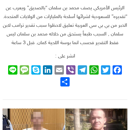
الرئيس الأمريكي يصف محمد بن سلمان “بالصديق” ويعرب عن
“تقديره” للسعودية لشرائها أسلحة بالمليارات من الولايات المتحدة.
الخبر من بي بي سي العربية تعليق لاحظوا سبب تقدير ترامب لابن
سلمان , السبب طبعاً يستحق من خلاله محمد بن سلمان ليس
فقط التقدير فحسب انما بوسة اللحية كمان. قبل 3 ساعة
انشر على :
sage
ne
Skype
LinkedIn
Email
Telegram
Viber
WhatsApp
Facebook
Twitter
نشر