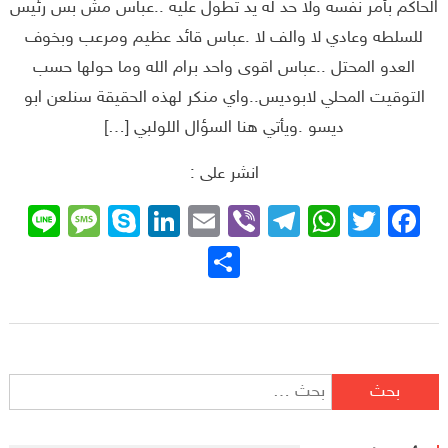
الحاكم بأمر نفسه ولا حد له يد تطول عليه ..عباس مش بس رئيس
للسلطه وعادي لا والف لا .عباس قائد عظيم ومرعب وبخوف
العدو المحتل ..عباس اقوى واحد برام الله وما حولها حسب
التوقيت المحلي لابوديس..واي منكر لهذه الحقيقة سنلعن ابو
ديسو .ويأتي هنا السؤال اللولبي […]
انشر على :
sage
ne
Skype
LinkedIn
Email
Telegram
Viber
WhatsApp
Facebook
Twitter
نشر
البحث عن: