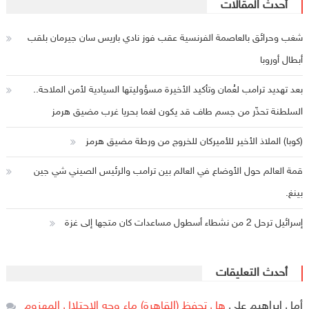
أحدث المقالات
شغب وحرائق بالعاصمة الفرنسية عقب فوز نادي باريس سان جيرمان بلقب
أبطال أوروبا
بعد تهديد ترامب لعُمان وتأكيد الأخيرة مسؤوليتها السيادية لأمن الملاحة..
السلطنة تحذّر من جسم طاف قد يكون لغما بحريا غرب مضيق هرمز
(كوبا) الملاذ الأخير للأميركان للخروج من ورطة مضيق هرمز
قمة العالم حول الأوضاع في العالم بين ترامب والرئيس الصيني شي جين
بينغ.
إسرائيل ترحل 2 من نشطاء أسطول مساعدات كان متجها إلى غزة
أحدث التعليقات
أمل ابراهيم
على
هل تحفظ (القاهرة) ماء وجه الاحتلال المهزوم