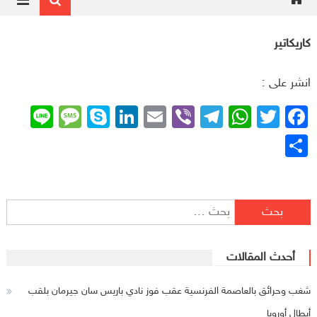
كاريكاتير
انشر على :
ssage
ine
Skype
LinkedIn
Email
Telegram
Viber
WhatsApp
Facebook
Twitter
نشر
البحث عن:
أحدث المقالات
شغب وحرائق بالعاصمة الفرنسية عقب فوز نادي باريس سان جيرمان بلقب
أبطال أوروبا