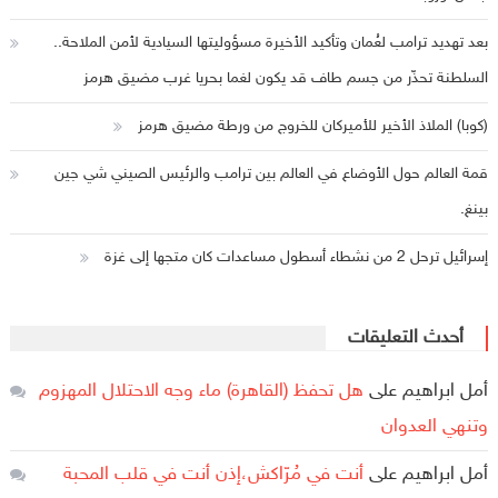
بعد تهديد ترامب لعُمان وتأكيد الأخيرة مسؤوليتها السيادية لأمن الملاحة..
السلطنة تحذّر من جسم طاف قد يكون لغما بحريا غرب مضيق هرمز
(كوبا) الملاذ الأخير للأميركان للخروج من ورطة مضيق هرمز
قمة العالم حول الأوضاع في العالم بين ترامب والرئيس الصيني شي جين
بينغ.
إسرائيل ترحل 2 من نشطاء أسطول مساعدات كان متجها إلى غزة
أحدث التعليقات
أمل ابراهيم
على
هل تحفظ (القاهرة) ماء وجه الاحتلال المهزوم
وتنهي العدوان
أمل ابراهيم
على
أنت في مُرّاكش،إذن أنت في قلب المحبة